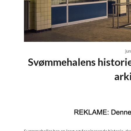
jun
Svømmehalens historie:
ark
Svømmehaller har en lang og fascinerende historie, de