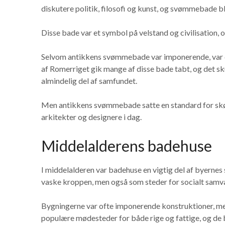
diskutere politik, filosofi og kunst, og svømmebade bl
Disse bade var et symbol på velstand og civilisation, og
Selvom antikkens svømmebade var imponerende, var d
af Romerriget gik mange af disse bade tabt, og det sk
almindelig del af samfundet.
Men antikkens svømmebade satte en standard for skøn
arkitekter og designere i dag.
Middelalderens badehuse
I middelalderen var badehuse en vigtig del af byernes s
vaske kroppen, men også som steder for socialt samv
Bygningerne var ofte imponerende konstruktioner, m
populære mødesteder for både rige og fattige, og de 