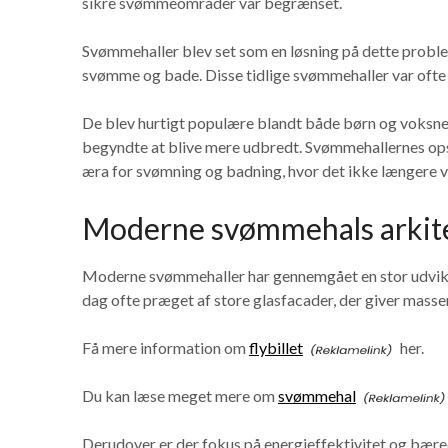
sikre svømmeområder var begrænset.
Svømmehaller blev set som en løsning på dette problem,
svømme og bade. Disse tidlige svømmehaller var oft
De blev hurtigt populære blandt både børn og voksne
begyndte at blive mere udbredt. Svømmehallernes ops
æra for svømning og badning, hvor det ikke længere va
Moderne svømmehals arkite
Moderne svømmehaller har gennemgået en stor udvikli
dag ofte præget af store glasfacader, der giver masser
Få mere information om
flybillet
her.
Du kan læse meget mere om
svømmehal
Derudover er der fokus på energieffektivitet og bære