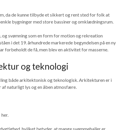
 da de kunne tilbyde et sikkert og rent sted for folk at
e enkle bygninger med store bassiner og omklædningsrum.
, og svømning som en form for motion og rekreation
tåen i det 19. århundrede markerede begyndelsen på en ny
r forbeholdt de få, men blev en aktivitet for masserne.
ktur og teknologi
ng både arkitektonisk og teknologisk. Arkitekturen er i
 af naturligt lys og en åben atmosfære.
her.
dygtighed, hvilket betyder, at mange svømmehaller er