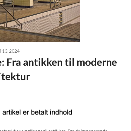
i 13, 2024
 Fra antikken til moderne
itektur
r strækker sig tilbage til antikken. Fra de imponerende