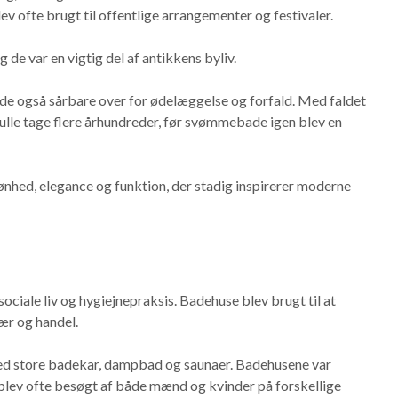
ev ofte brugt til offentlige arrangementer og festivaler.
 de var en vigtig del af antikkens byliv.
e også sårbare over for ødelæggelse og forfald. Med faldet
ulle tage flere århundreder, før svømmebade igen blev en
hed, elegance og funktion, der stadig inspirerer moderne
ociale liv og hygiejnepraksis. Badehuse blev brugt til at
ær og handel.
ed store badekar, dampbad og saunaer. Badehusene var
blev ofte besøgt af både mænd og kvinder på forskellige