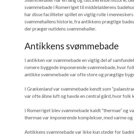
svømmebade i Romerriget til middelalderens badehus
har disse faciliteter spillet en vigtig rolle i mennesker
svømmehallens historie, fra antikkens prægtige badea
der præger nutidens svømmehaller.
Antikkens svømmebade
I antikken var svømmebade en vigtig del af samfundet
romere byggede imponerende svømmebade, hvor folk 
antikke svømmebade var ofte store og prægtige bygn
I Grækenland var svømmebade kendt som “palaestrae” o
var ofte åbne luft og havde en central gård, hvor folk 
I Romerriget blev svømmebade kaldt “thermae” og var 
thermae var imponerende komplekser, med varme og k
Antikkens svømmebade var ikke kun steder for badning