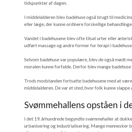
tidspunkter af dagen.
I middelalderen blev badehuse også brugt til medicin
eller læge, der kunne ordinere forskellige behandlinge
Vandet i badehusene blev ofte tilsat urter eller æteris
udført massage og andre former for terapi i badehuse
Selvom badehuse var populære, blev de også mødt med
moralen kunne forfalde. Derfor blev mange badehuse fo
Trods modstanden fortsatte badehusene med at være en
middelalderen. De var et sted, hvor folk kunne slappe a
Svømmehallens opståen i d
I det 19. århundrede begyndte svømmehaller at dukke
urbanisering og industrialisering. Mange mennesker b