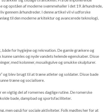
e og opståen af moderne svømmehaller i det 19. århundrede,
s liv gennem århundreder. I denne artikel vil vi udforske
nlæg til den moderne arkitektur og avancerede teknologi,
, både for hygiejne og rekreation. De gamle grækere og
kunne samles og nyde vandets helende egenskaber. Disse
inger, med kolonner, mosaikgulve og smukke skulpturer.
g blev brugt til at træne atleter og soldater. Disse bade
kunne træne og socialisere.
en vigtig del af romernes daglige rutine. De romerske
olde bade, dampbad og sportsfaciliteter.
, men også for sociale aktiviteter. Folk mødtes her for at