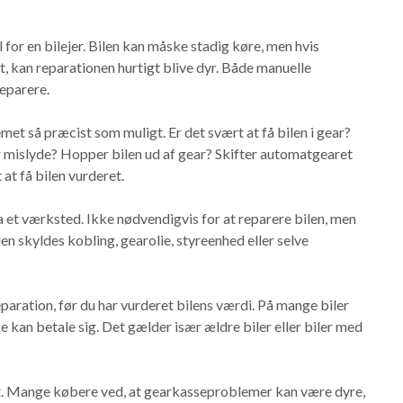
for en bilejer. Bilen kan måske stadig køre, men hvis
kt, kan reparationen hurtigt blive dyr. Både manuelle
eparere.
met så præcist som muligt. Er det svært at få bilen i gear?
 mislyde? Hopper bilen ud af gear? Skifter automatgearet
 at få bilen vurderet.
a et værksted. Ikke nødvendigvis for at reparere bilen, men
en skyldes kobling, gearolie, styreenhed eller selve
paration, før du har vurderet bilens værdi. På mange biler
 kan betale sig. Det gælder især ældre biler eller biler med
rt. Mange købere ved, at gearkasseproblemer kan være dyre,