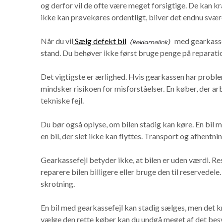
og derfor vil de ofte være meget forsigtige. De kan kræ
ikke kan prøvekøres ordentligt, bliver det endnu svær
Når du vil
Sælg defekt bil
med gearkassefe
stand. Du behøver ikke først bruge penge på reparati
Det vigtigste er ærlighed. Hvis gearkassen har proble
mindsker risikoen for misforståelser. En køber, der ar
tekniske fejl.
Du bør også oplyse, om bilen stadig kan køre. En bil
en bil, der slet ikke kan flyttes. Transport og afhent
Gearkassefejl betyder ikke, at bilen er uden værdi. R
reparere bilen billigere eller bruge den til reservedele
skrotning.
En bil med gearkassefejl kan stadig sælges, men det kr
vælge den rette køber kan du undgå meget af det besvæ