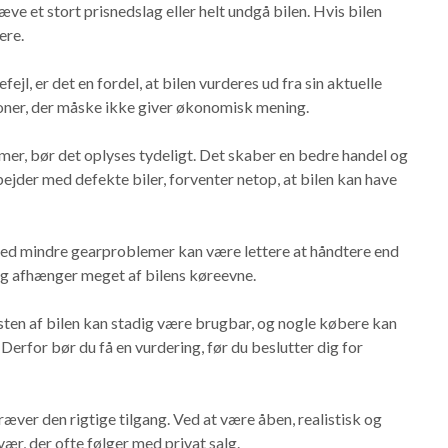
ve et stort prisnedslag eller helt undgå bilen. Hvis bilen
ere.
jl, er det en fordel, at bilen vurderes ud fra sin aktuelle
oner, der måske ikke giver økonomisk mening.
mer, bør det oplyses tydeligt. Det skaber en bedre handel og
bejder med defekte biler, forventer netop, at bilen kan have
 med mindre gearproblemer kan være lettere at håndtere end
ning afhænger meget af bilens køreevne.
esten af bilen kan stadig være brugbar, og nogle købere kan
. Derfor bør du få en vurdering, før du beslutter dig for
æver den rigtige tilgang. Ved at være åben, realistisk og
r, der ofte følger med privat salg.