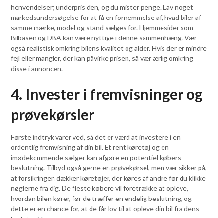
henvendelser; underpris den, og du mister penge. Lav noget
markedsundersøgelse for at få en fornemmelse af, hvad biler af
samme mærke, model og stand sælges for. Hjemmesider som
Bilbasen og DBA kan være nyttige i denne sammenhæng. Vær
også realistisk omkring bilens kvalitet og alder. Hvis der er mindre
fejl eller mangler, der kan påvirke prisen, så vær ærlig omkring
disse i annoncen.
4. Invester i fremvisninger og
prøvekørsler
Første indtryk varer ved, så det er værd at investere i en
ordentlig fremvisning af din bil. Et rent køretøj og en
imødekommende sælger kan afgøre en potentiel købers
beslutning. Tilbyd også gerne en prøvekørsel, men vær sikker på,
at forsikringen dækker køretøjer, der køres af andre før du klikke
nøglerne fra dig. De fleste købere vil foretrække at opleve,
hvordan bilen kører, før de træffer en endelig beslutning, og
dette er en chance for, at de får lov til at opleve din bil fra dens