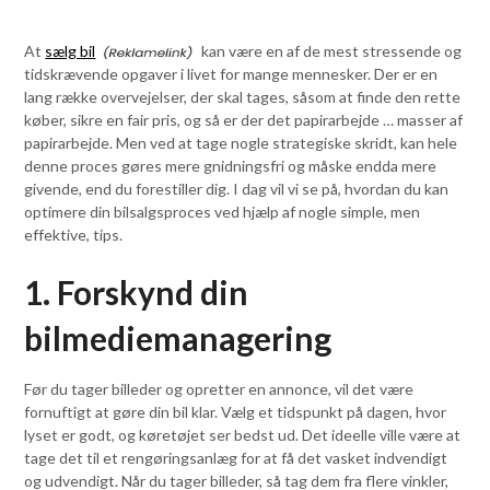
At
sælg bil
kan være en af de mest stressende og
tidskrævende opgaver i livet for mange mennesker. Der er en
lang række overvejelser, der skal tages, såsom at finde den rette
køber, sikre en fair pris, og så er der det papirarbejde … masser af
papirarbejde. Men ved at tage nogle strategiske skridt, kan hele
denne proces gøres mere gnidningsfri og måske endda mere
givende, end du forestiller dig. I dag vil vi se på, hvordan du kan
optimere din bilsalgsproces ved hjælp af nogle simple, men
effektive, tips.
1. Forskynd din
bilmediemanagering
Før du tager billeder og opretter en annonce, vil det være
fornuftigt at gøre din bil klar. Vælg et tidspunkt på dagen, hvor
lyset er godt, og køretøjet ser bedst ud. Det ideelle ville være at
tage det til et rengøringsanlæg for at få det vasket indvendigt
og udvendigt. Når du tager billeder, så tag dem fra flere vinkler,