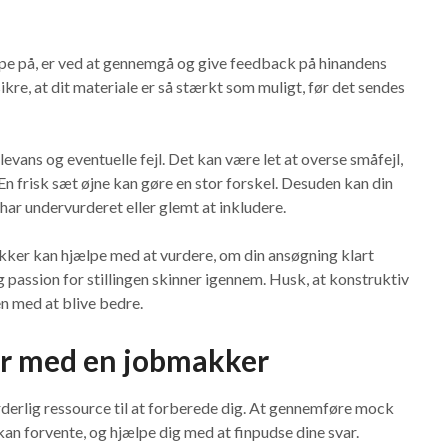
pe på, er ved at gennemgå og give feedback på hinandens
kre, at dit materiale er så stærkt som muligt, før det sendes
evans og eventuelle fejl. Det kan være let at overse småfejl,
En frisk sæt øjne kan gøre en stor forskel. Desuden kan din
ar undervurderet eller glemt at inkludere.
akker kan hjælpe med at vurdere, om din ansøgning klart
 passion for stillingen skinner igennem. Husk, at konstruktiv
en med at blive bedre.
ler med en jobmakker
rderlig ressource til at forberede dig. At gennemføre mock
kan forvente, og hjælpe dig med at finpudse dine svar.