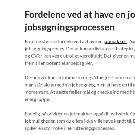
Fordelene ved at have en 
jobsøgningsprocessen
En af de største fordele ved at have en
jobmakker
jobsøgningsproces. Det at kunne diskutere strategier
og CV’er kan være utroligt værdifuldt. Det giver en mu
frem til en potentiel arbejdsgiver.
Derudover kan en jobmakker også fungere som en accou
man står alene med sin jobsøgning, men at have en til 
momentum. At sætte fælles mål og checke ind med hi
energi oppe.
Endelig, så udvider en jobmakker også dit netværk. G
jobmuligheder, som du ellers ikke ville have kendt til
spiller en stor rolle i rekrutteringsprocessen.