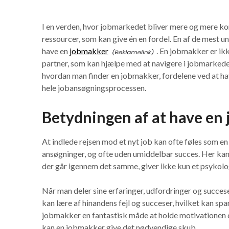
I en verden, hvor jobmarkedet bliver mere og mere kon
ressourcer, som kan give én en fordel. En af de mest 
have en
jobmakker
. En jobmakker er ik
partner, som kan hjælpe med at navigere i jobmarkedet
hvordan man finder en jobmakker, fordelene ved at h
hele jobansøgningsprocessen.
Betydningen af at have en
At indlede rejsen mod et nyt job kan ofte føles som en
ansøgninger, og ofte uden umiddelbar succes. Her kan 
der går igennem det samme, giver ikke kun et psykolog
Når man deler sine erfaringer, udfordringer og succe
kan lære af hinandens fejl og succeser, hvilket kan spa
jobmakker en fantastisk måde at holde motivationen op
kan en jobmakker give det nødvendige skub.