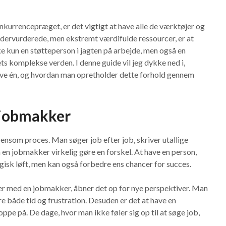
kurrencepræget, er det vigtigt at have alle de værktøjer og
undervurderede, men ekstremt værdifulde ressourcer, er at
ke kun en støtteperson i jagten på arbejde, men også en
s komplekse verden. I denne guide vil jeg dykke ned i,
ave én, og hvordan man opretholder dette forhold gennem
 jobmakker
 ensom proces. Man søger job efter job, skriver utallige
en jobmakker virkelig gøre en forskel. At have en person,
isk løft, men kan også forbedre ens chancer for succes.
ser med en jobmakker, åbner det op for nye perspektiver. Man
re både tid og frustration. Desuden er det at have en
pe på. De dage, hvor man ikke føler sig op til at søge job,