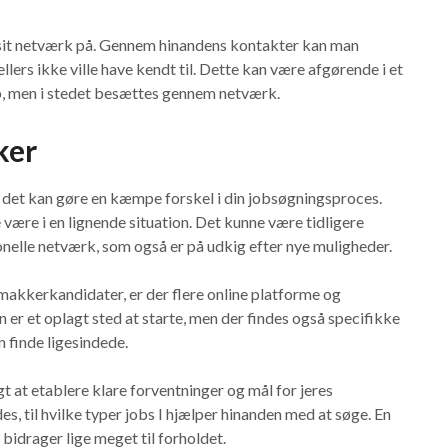
 sit netværk på. Gennem hinandens kontakter kan man
ers ikke ville have kendt til. Dette kan være afgørende i et
op, men i stedet besættes gennem netværk.
ker
n det kan gøre en kæmpe forskel i din jobsøgningsproces.
være i en lignende situation. Det kunne være tidligere
onelle netværk, som også er på udkig efter nye muligheder.
makkerkandidater, er der flere online platforme og
 er et oplagt sted at starte, men der findes også specifikke
 finde ligesindede.
gt at etablere klare forventninger og mål for jeres
s, til hvilke typer jobs I hjælper hinanden med at søge. En
 bidrager lige meget til forholdet.