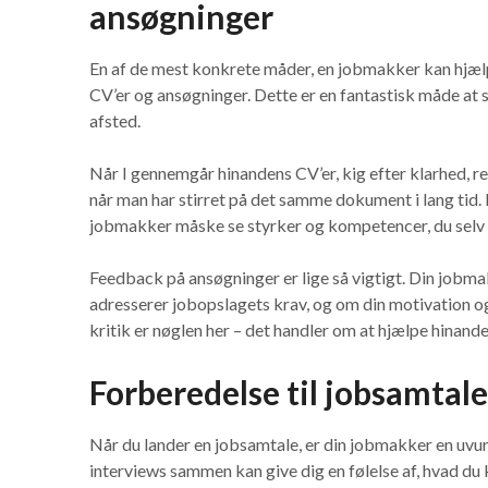
ansøgninger
En af de mest konkrete måder, en jobmakker kan hjæl
CV’er og ansøgninger. Dette er en fantastisk måde at si
afsted.
Når I gennemgår hinandens CV’er, kig efter klarhed, rel
når man har stirret på det samme dokument i lang tid. 
jobmakker måske se styrker og kompetencer, du selv h
Feedback på ansøgninger er lige så vigtigt. Din jobm
adresserer jobopslagets krav, og om din motivation og
kritik er nøglen her – det handler om at hjælpe hinand
Forberedelse til jobsamta
Når du lander en jobsamtale, er din jobmakker en uvu
interviews sammen kan give dig en følelse af, hvad du 