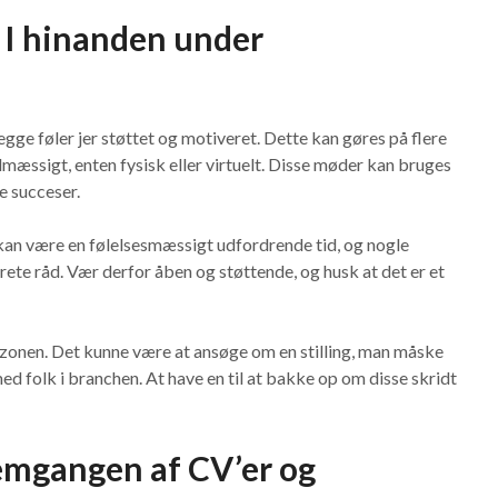
 I hinanden under
begge føler jer støttet og motiveret. Dette kan gøres på flere
lmæssigt, enten fysisk eller virtuelt. Disse møder kan bruges
re succeser.
 kan være en følelsesmæssigt udfordrende tid, og nogle
ete råd. Vær derfor åben og støttende, og husk at det er et
tzonen. Det kunne være at ansøge om en stilling, man måske
med folk i branchen. At have en til at bakke op om disse skridt
emgangen af CV’er og