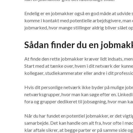
Endelig er en jobmakker også en god måde at udvide
komme i kontakt med potentielle arbejdsgivere, man ell
jobmarked, hvor mange stillinger aldrig bliver slået 
Sådan finder du en jobmak
At finde den rette jobmakker kræver lidt indsats, me
Start med at tænke over, hvem i dit netværk der kunne 
kollegaer, studiekammerater eller andre i dit professi
Hvis dit personlige netværk ikke byder på mulige job
netværksgrupper, hvor man kan søge efter en. LinkedIn
fora og grupper dedikeret til jobsøgning, hvor man kan
Når du har fundet en potentiel jobmakker, er det vigti
samarbejde. Det kan handle om alt fra, hvor ofte I møde
klar aftale sikrer, at begge parter er på samme side og