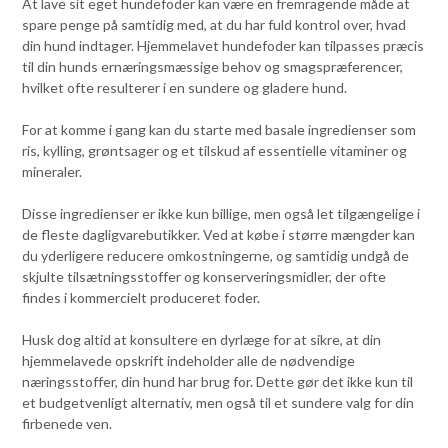
At lave sit eget hundefoder kan være en fremragende måde at
spare penge på samtidig med, at du har fuld kontrol over, hvad
din hund indtager. Hjemmelavet hundefoder kan tilpasses præcis
til din hunds ernæringsmæssige behov og smagspræferencer,
hvilket ofte resulterer i en sundere og gladere hund.
For at komme i gang kan du starte med basale ingredienser som
ris, kylling, grøntsager og et tilskud af essentielle vitaminer og
mineraler.
Disse ingredienser er ikke kun billige, men også let tilgængelige i
de fleste dagligvarebutikker. Ved at købe i større mængder kan
du yderligere reducere omkostningerne, og samtidig undgå de
skjulte tilsætningsstoffer og konserveringsmidler, der ofte
findes i kommercielt produceret foder.
Husk dog altid at konsultere en dyrlæge for at sikre, at din
hjemmelavede opskrift indeholder alle de nødvendige
næringsstoffer, din hund har brug for. Dette gør det ikke kun til
et budgetvenligt alternativ, men også til et sundere valg for din
firbenede ven.