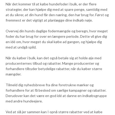
Når det kommer til at købe hundefoder i bulk, er der flere
strategier, der kan hjælpe dig med at spare penge, samtidig med
at du sikrer, at din hund får den næring, den har brug for. Først og
fremmest er det vigtigt at planlægge dine indkøb nøje.
Overvej din hunds daglige fodermængde og beregn, hvor meget
foder du har brug for over en længere periode. Dette vil give dig
en idé om, hvor meget du skal købe ad gangen, og hjælpe dig
med at undgå spild.
Når du køber i bulk, kan det også betale sig at holde øje med
producenternes tilbud og rabatter. Mange producenter og
forhandlere tilbyder betydelige rabatter, når du køber større
mængder.
Tilmeld dig nyhedsbreve fra dine foretrukne mærker og
forhandlere for at få besked om særlige kampagner og rabatter.
Derudover kan det være en god idé at danne en indkøbsgruppe
med andre hundeejere.
Ved at slå jer sammen kan I opnå større rabatter ved at købe