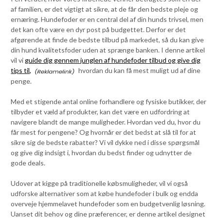
af familien, er det vigtigt at sikre, at de får den bedste pleje og
ernæring. Hundefoder er en central del af din hunds trivsel, men
det kan ofte være en dyr post på budgettet. Derfor er det
afgørende at finde de bedste tilbud på markedet, så du kan give
din hund kvalitetsfoder uden at sprænge banken. I denne artikel
vil vi
guide dig gennem junglen af hundefoder tilbud og give dig
tips til,
hvordan du kan få mest muligt ud af dine
penge.
Med et stigende antal online forhandlere og fysiske butikker, der
tilbyder et væld af produkter, kan det være en udfordring at
navigere blandt de mange muligheder. Hvordan ved du, hvor du
får mest for pengene? Og hvornår er det bedst at slå til for at
sikre sig de bedste rabatter? Vi vil dykke ned i disse spørgsmål
og give dig indsigt i, hvordan du bedst finder og udnytter de
gode deals.
Udover at kigge på traditionelle købsmuligheder, vil vi også
udforske alternativer som at købe hundefoder i bulk og endda
overveje hjemmelavet hundefoder som en budgetvenlig løsning.
Uanset dit behov og dine præferencer, er denne artikel designet